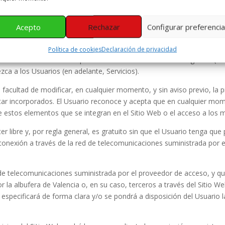
ES GENERALES DE USO
io Web
Acepto
Rechazar
Configurar preferenci
 de Uso (en adelante, Condiciones) es regular el acceso y la utilizaci
riencia externa de los interfaces de pantalla, tanto de forma estátic
Política de cookies
Declaración de privacidad
nto en los interfaces de pantalla como en el árbol de navegación (en
zca a los Usuarios (en adelante, Servicios).
 facultad de modificar, en cualquier momento, y sin aviso previo, la 
estar incorporados. El Usuario reconoce y acepta que en cualquier m
de estos elementos que se integran en el Sitio Web o el acceso a los 
ter libre y, por regla general, es gratuito sin que el Usuario tenga q
 de conexión a través de la red de telecomunicaciones suministrada po
 de telecomunicaciones suministrada por el proveedor de acceso, y qu
r la albufera de Valencia
o, en su caso, terceros a través del Sitio W
e especificará de forma clara y/o se pondrá a disposición del Usuario