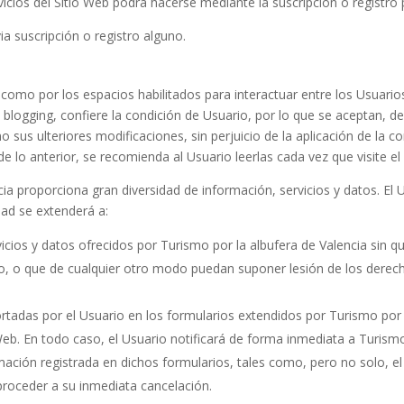
vicios del Sitio Web podrá hacerse mediante la suscripción o registro 
ia suscripción o registro alguno.
 como por los espacios habilitados para interactuar entre los Usuario
 blogging,
confiere la condición de Usuario, por lo que se aceptan, de
o sus ulteriores modificaciones, sin perjuicio de la aplicación de la 
e lo anterior, se recomienda al Usuario leerlas cada vez que visite el
cia
proporciona gran diversidad de información, servicios y datos. El 
dad se extenderá a:
icios y datos ofrecidos por
Turismo por la albufera de Valencia
sin qu
ico, o que de cualquier otro modo puedan suponer lesión de los dere
portadas por el Usuario en los formularios extendidos por
Turismo por 
 Web. En todo caso, el Usuario notificará de forma inmediata a
Turismo
mación registrada en dichos formularios, tales como, pero no solo, el
 proceder a su inmediata cancelación.