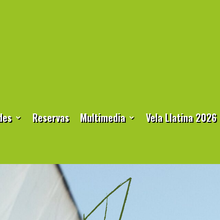
des
Reservas
Multimedia
Vela Llatina 2026