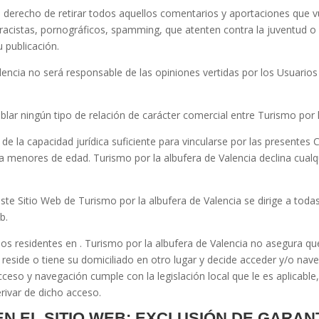
 derecho de retirar todos aquellos comentarios y aportaciones que vul
acistas, pornográficos, spamming, que atenten contra la juventud o la
u publicación.
lencia
no será responsable de las opiniones vertidas por los Usuario
lar ningún tipo de relación de carácter comercial entre
Turismo por l
de la capacidad jurídica suficiente para vincularse por las presentes 
 a menores de edad.
Turismo por la albufera de Valencia
declina cualq
 este Sitio Web de
Turismo por la albufera de Valencia
se dirige a toda
b.
rios residentes en
.
Turismo por la albufera de Valencia
no asegura que
o reside o tiene su domiciliado en otro lugar y decide acceder y/o nav
cceso y navegación cumple con la legislación local que le es aplicab
rivar de dicho acceso.
 EN EL SITIO WEB: EXCLUSIÓN DE GARA