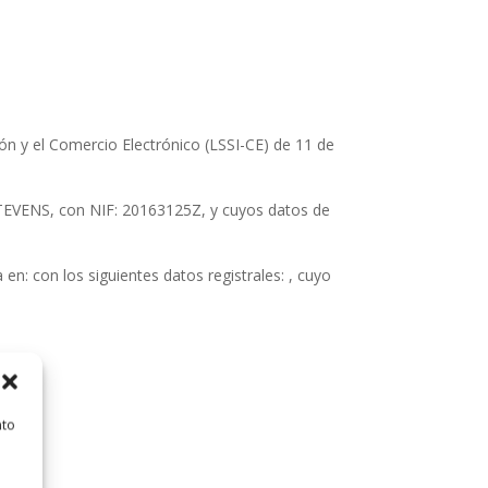
ón y el Comercio Electrónico (LSSI-CE) de 11 de
TEVENS
, con NIF:
20163125Z
, y cuyos datos de
ta en:
con los siguientes datos registrales:
, cuyo
nto